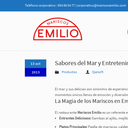
Teléfono corporativo : 954 86 54 77 | corporativo@mariscosemilio.com
Sabores del Mar y Entreten
13 oct
2013
Productos
Ejarsoft
El mar y sus delicias son sinónimo de experien
momentos únicos llenos de emoción y diversió
La Magia de los Mariscos en Em
El restaurante
Mariscos Emilio
es un referente 
Entrantes Deliciosos:
Gambas al ajillo, mejill
Platos Principales:
Paella de mariscos, calder