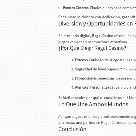
Postres Caseros:
Finales dulces para complet
Cada plato se elabora con dedicación, garanti
Diversión y Oportunidades en 
En el mundo digital,
Regal Casino
ofrece una ex
juegos variados y promociones atractivas.
¿Por Qué Elegir Regal Casino?
Extenso Catálogo de Juegos:
Tragamon
Seguridad de Nivel Superior:
Protecci
Promociones Generosas:
Desde bonos 
Atención Personalizada:
Servicio al c
Es fácil entender por qué es considerado el
Mejo
Lo Que Une Ambos Mundos
Aunque la gastronomía y el entretenimiento di
a la costa, una partida en Regal Casino puede 
Conclusión