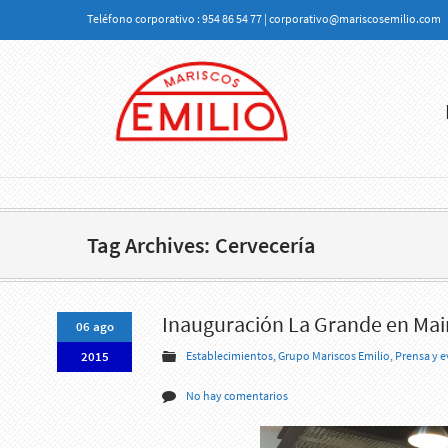
Teléfono corporativo : 954 86 54 77 | corporativo@mariscosemilio.com
Tag Archives: Cervecería
Inauguración La Grande en Mair
06 ago
2015
Establecimientos
,
Grupo Mariscos Emilio
,
Prensa y 
No hay comentarios