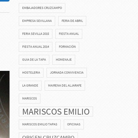
EMBAJADORES CRUZCAMPO
EMPRESA SEVILLANA
FERIA DE ABRIL
FERIA SEVILLA 2015
FIESTA ANUAL
FIESTA ANUAL 2014
FORMACIÓN
GUIA DE LA TAPA
HOMENAJE
HOSTELERIA
JORNADA CONVIVENCIA
LA GRANDE
MAIRENA DEL ALJARAFE
MARISCOS
MARISCOS EMILIO
MARISCOS EMILIO TAPAS
OFICINAS
ORIGEN CRUZCAMPO