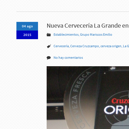
Nueva Cervecería La Grande en 
04 ago
2015
Establecimientos
,
Grupo Mariscos Emilio
Cervecería
,
Cerveza Cruzcampo
,
cerveza origen
,
La 
No hay comentarios