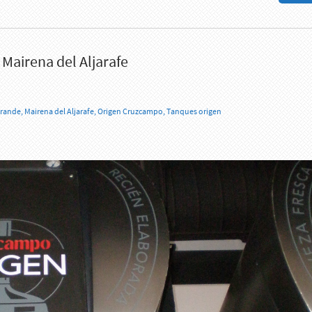
Mairena del Aljarafe
Grande
,
Mairena del Aljarafe
,
Origen Cruzcampo
,
Tanques origen