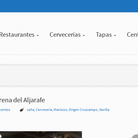
Restaurantes
Cervecerías
Tapas
Cen
ena del Aljarafe
eventos
caña
,
Cervecería
,
Mariscos
,
Origen Cruzcampo
,
Sevilla