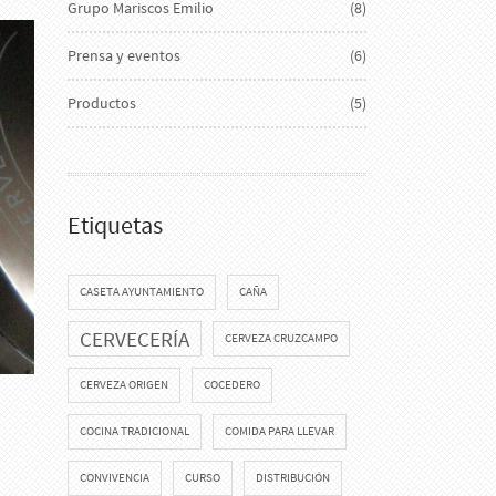
Grupo Mariscos Emilio
(8)
Prensa y eventos
(6)
Productos
(5)
Etiquetas
CASETA AYUNTAMIENTO
CAÑA
CERVECERÍA
CERVEZA CRUZCAMPO
CERVEZA ORIGEN
COCEDERO
COCINA TRADICIONAL
COMIDA PARA LLEVAR
CONVIVENCIA
CURSO
DISTRIBUCIÓN