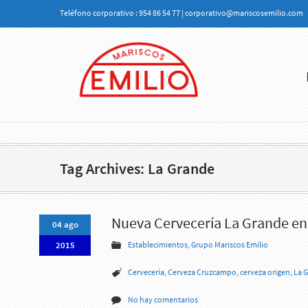
Teléfono corporativo : 954 86 54 77 | corporativo@mariscosemilio.com
Tag Archives: La Grande
Nueva Cervecería La Grande en 
04 ago
2015
Establecimientos
,
Grupo Mariscos Emilio
Cervecería
,
Cerveza Cruzcampo
,
cerveza origen
,
La 
No hay comentarios