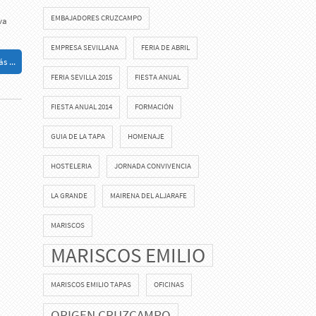
EMBAJADORES CRUZCAMPO
va
EMPRESA SEVILLANA
FERIA DE ABRIL
s ...
FERIA SEVILLA 2015
FIESTA ANUAL
FIESTA ANUAL 2014
FORMACIÓN
GUIA DE LA TAPA
HOMENAJE
HOSTELERIA
JORNADA CONVIVENCIA
LA GRANDE
MAIRENA DEL ALJARAFE
MARISCOS
MARISCOS EMILIO
MARISCOS EMILIO TAPAS
OFICINAS
ORIGEN CRUZCAMPO